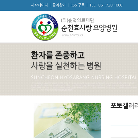
시작페이지
|
즐겨찾기
|
RSS 구독
|
TEL : 061-720-1000
포토갤러