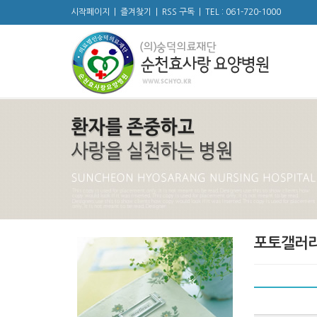
시작페이지
|
즐겨찾기
|
RSS 구독
|
TEL : 061-720-1000
포토갤러