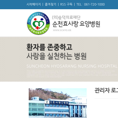
시작페이지
|
즐겨찾기
|
RSS 구독
|
TEL : 061-720-1000
관리자 로