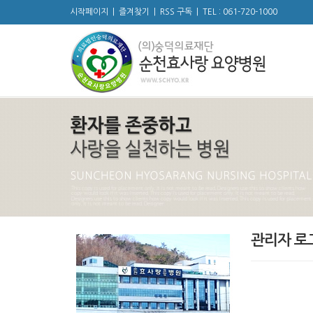
시작페이지
|
즐겨찾기
|
RSS 구독
|
TEL : 061-720-1000
관리자 로