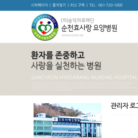
시작페이지
|
즐겨찾기
|
RSS 구독
|
TEL : 061-720-1000
관리자 로