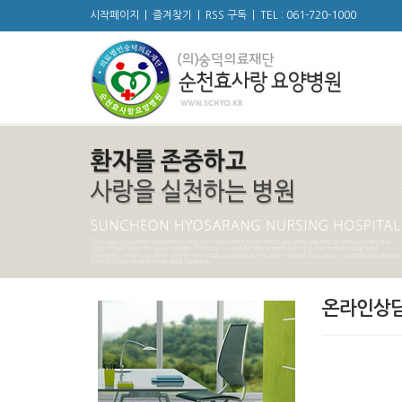
시작페이지
|
즐겨찾기
|
RSS 구독
|
TEL : 061-720-1000
온라인상