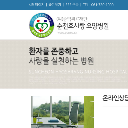
시작페이지
|
즐겨찾기
|
RSS 구독
|
TEL : 061-720-1000
온라인상