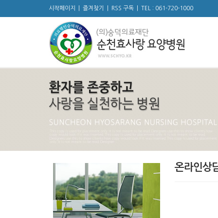
시작페이지
|
즐겨찾기
|
RSS 구독
|
TEL : 061-720-1000
온라인상