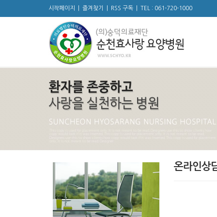
시작페이지
|
즐겨찾기
|
RSS 구독
|
TEL : 061-720-1000
온라인상