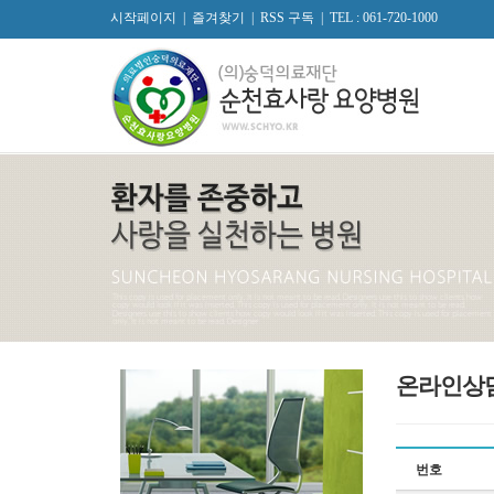
시작페이지
|
즐겨찾기
|
RSS 구독
|
TEL : 061-720-1000
온라인상
번호