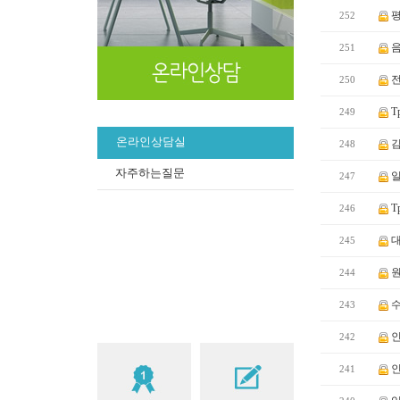
평
252
음
251
전
250
Тр
249
온라인상담실
김
248
자주하는질문
일
247
Тр
246
대
245
원
244
수
243
인
242
인
241