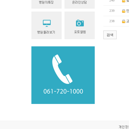
잊
240
인
239
교
238
검색