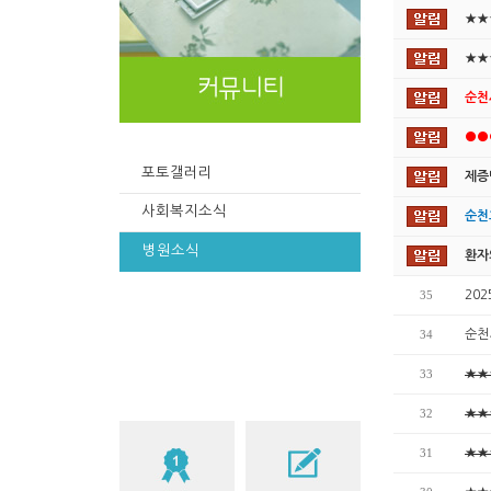
★★
★★
순천사
●●●
포토갤러리
제증
사회복지소식
순천
병원소식
환자
35
20
34
순천
33
★★
32
★★
31
★★