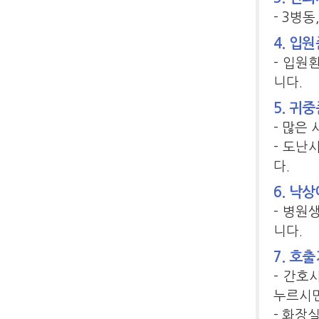
- 3병
4. 입
- 입원
니다.
5. 귀
- 많은
- 도난
다.
6. 낙
- 병원
니다.
7. 호
- 간호
누르시면
- 화장