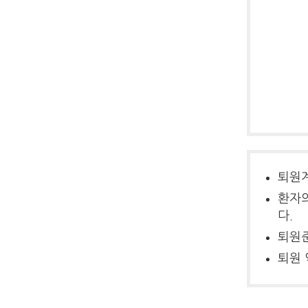
퇴원계
환자의
다.
퇴원준
퇴원 