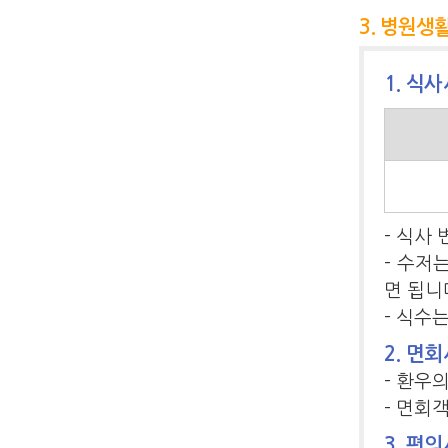
3. 병원생
1. 식
- 식사
- 수저
면 됩니
- 식수
2. 면
- 환우
- 면회
3. 편