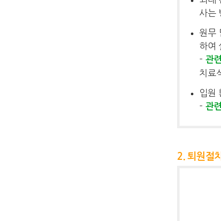
사는 
원무 
하여 
-
관
치료식
입원 
-
관
2. 퇴원절