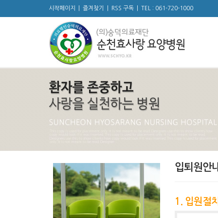
시작페이지
|
즐겨찾기
|
RSS 구독
|
TEL : 061-720-1000
입퇴원안
1. 입원절