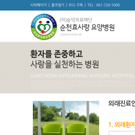
시작페이지
|
즐겨찾기
|
RSS 구독
|
TEL : 061-720-1000
외래진료
1. 외래환