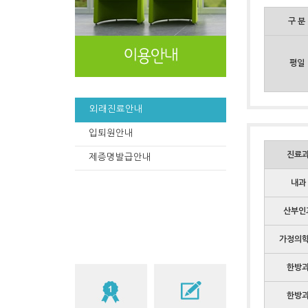
구 분
평일
외래진료안내
입퇴원안내
진료
제증명발급안내
내과
산부인
가정의
한방
한방