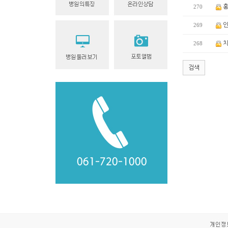
270
홍
269
인
268
치
검색