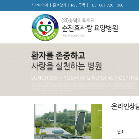
시작페이지
|
즐겨찾기
|
RSS 구독
|
TEL : 061-720-1000
온라인상
번호