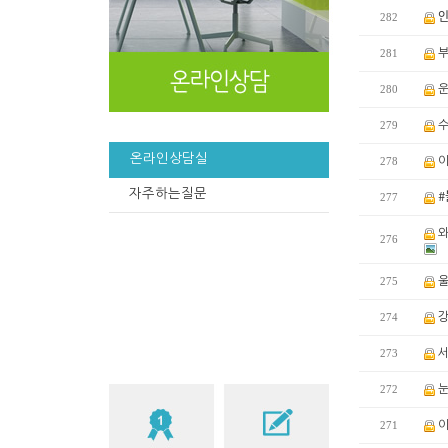
282
이
281
부
280
운
279
수
온라인상담실
278
이
자주하는질문
277
#ᄇ
와
276
275
울
274
강
273
서
272
눈
271
이