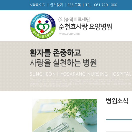
시작페이지
|
즐겨찾기
|
RSS 구독
|
TEL : 061-720-1000
병원소식