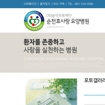
시작페이지
|
즐겨찾기
|
RSS 구독
|
TEL : 061-720-1000
포토갤러