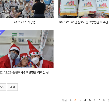
24.7.23 노래공연
2022.12.22-순천효사랑요양병원 어르신 성탄절 행…
RSS
검색
1
2
3
4
5
6
7
8
처음