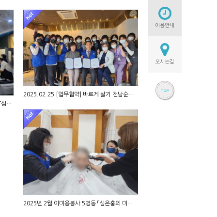
이용안내
오시는길
2025.02.25 [업무협약] 바르게 살기 전남순천시…
2025.04.01 [지역사회연계] 이·미용봉사 『심은…
2025년 2월 이미용봉사 5병동 「심은홍의 미용기능장…