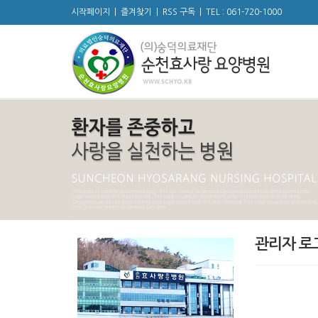
시작페이지
|
즐겨찾기
|
RSS 구독
|
TEL : 061-720-1000
관리자 로